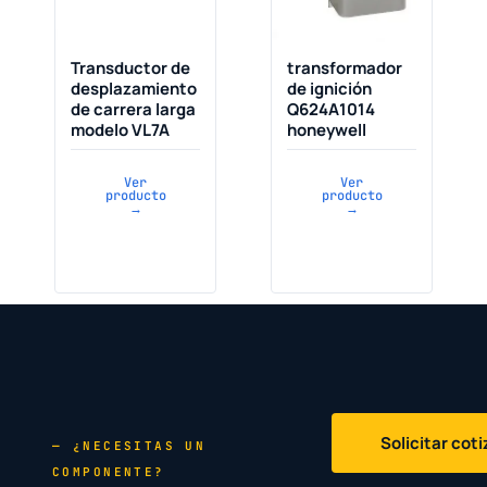
Transductor de
transformador
desplazamiento
de ignición
de carrera larga
Q624A1014
modelo VL7A
honeywell
Ver
Ver
producto
producto
→
→
Solicitar cot
— ¿NECESITAS UN
COMPONENTE?