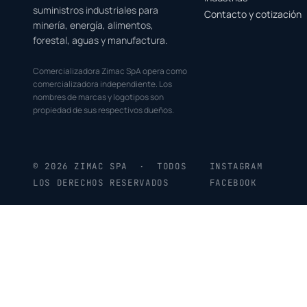
suministros industriales para
Contacto y cotización
minería, energía, alimentos,
forestal, aguas y manufactura.
Comercializadora Zimac SpA opera como
comercializadora independiente. Los
nombres de marcas y logotipos son
propiedad de sus respectivos dueños.
© 2026 ZIMAC SPA · TODOS
INSTAGRAM
LOS DERECHOS RESERVADOS
FACEBOOK