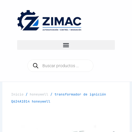
Ir
al
contenido
Búsqueda
de
productos
Inicio
/
honeywell
/ transformador de ignición
Q624A1014 honeywell