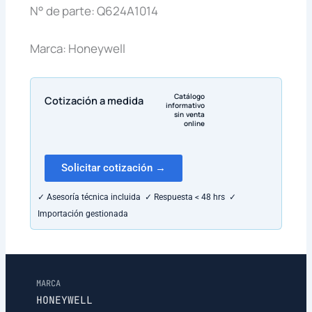
N° de parte: Q624A1014
Marca: Honeywell
Catálogo
Cotización a medida
informativo
sin venta
online
Solicitar cotización →
✓ Asesoría técnica incluida ✓ Respuesta < 48 hrs ✓
Importación gestionada
MARCA
HONEYWELL