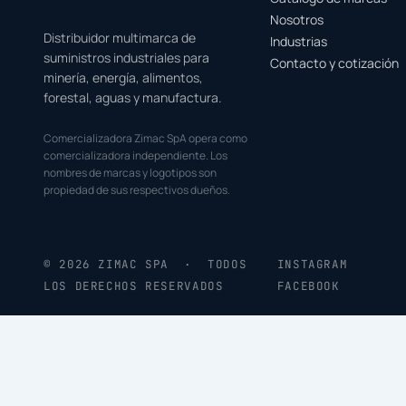
Nosotros
Distribuidor multimarca de
Industrias
suministros industriales para
Contacto y cotización
minería, energía, alimentos,
forestal, aguas y manufactura.
Comercializadora Zimac SpA opera como
comercializadora independiente. Los
nombres de marcas y logotipos son
propiedad de sus respectivos dueños.
© 2026 ZIMAC SPA · TODOS
INSTAGRAM
LOS DERECHOS RESERVADOS
FACEBOOK