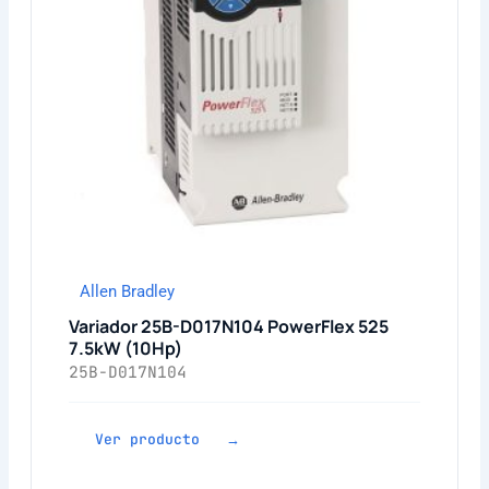
Allen Bradley
Variador 25B-D017N104 PowerFlex 525
7.5kW (10Hp)
25B-D017N104
Ver producto →