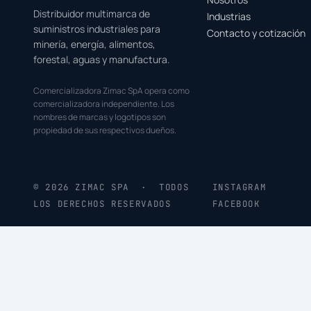
Distribuidor multimarca de
Industrias
suministros industriales para
Contacto y cotización
minería, energía, alimentos,
forestal, aguas y manufactura.
Comercializadora Zimac SpA opera como
comercializadora independiente. Los
nombres de marcas y logotipos son
propiedad de sus respectivos dueños.
© 2026 ZIMAC SPA · TODOS
INSTAGRAM
LOS DERECHOS RESERVADOS
FACEBOOK