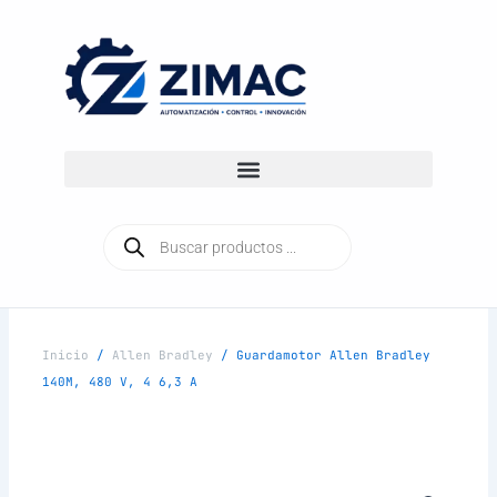
Ir
al
contenido
Búsqueda
de
productos
Inicio
/
Allen Bradley
/ Guardamotor Allen Bradley
140M, 480 V, 4 6,3 A