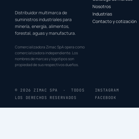
Nosotros
Distribuidor multimarca de
Industrias
suministros industriales para
Contacto y cotización
minería, energía, alimentos,
forestal, aguas y manufactura.
Comercializadora Zimac SpA opera como
comercializadora independiente. Los
nombres de marcas y logotipos son
propiedad de sus respectivos dueños.
© 2026 ZIMAC SPA · TODOS
INSTAGRAM
LOS DERECHOS RESERVADOS
FACEBOOK