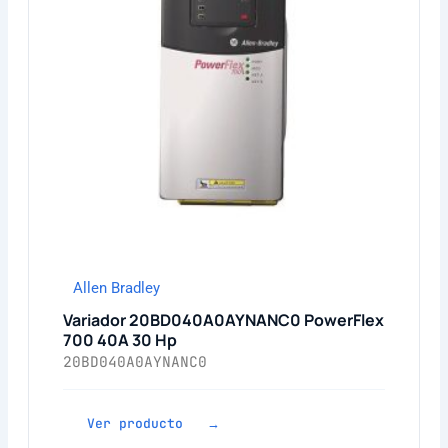
Allen Bradley
Variador 20BD040A0AYNANC0 PowerFlex
700 40A 30 Hp
20BD040A0AYNANC0
Ver producto →