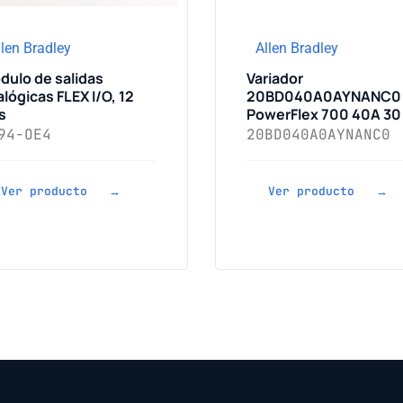
llen Bradley
Allen Bradley
dulo de salidas
Variador
lógicas FLEX I/O, 12
20BD040A0AYNANC0
s
PowerFlex 700 40A 30
94-OE4
20BD040A0AYNANC0
Ver producto →
Ver producto →