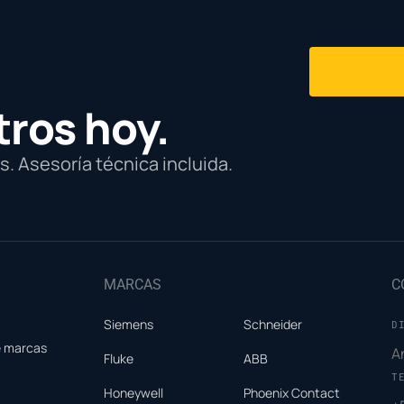
tros hoy.
. Asesoría técnica incluida.
MARCAS
C
Siemens
Schneider
D
e marcas
A
Fluke
ABB
T
Honeywell
Phoenix Contact