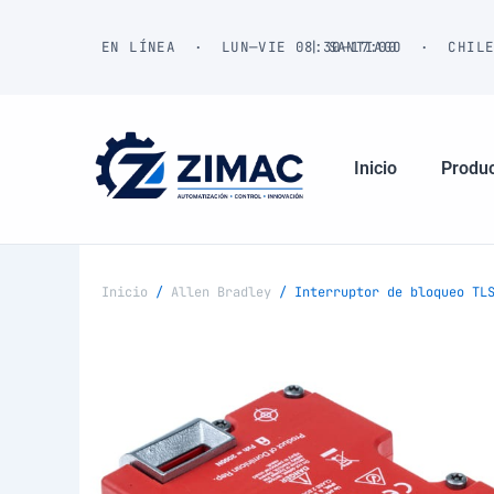
Ir
al
EN LÍNEA · LUN—VIE 08:30—17:00
| SANTIAGO · CHIL
contenido
Inicio
Produ
Inicio
/
Allen Bradley
/ Interruptor de bloqueo TLS