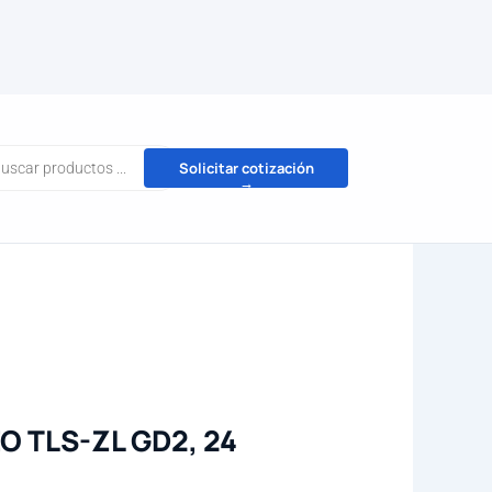
da
Solicitar cotización
→
tos
 TLS-ZL GD2, 24