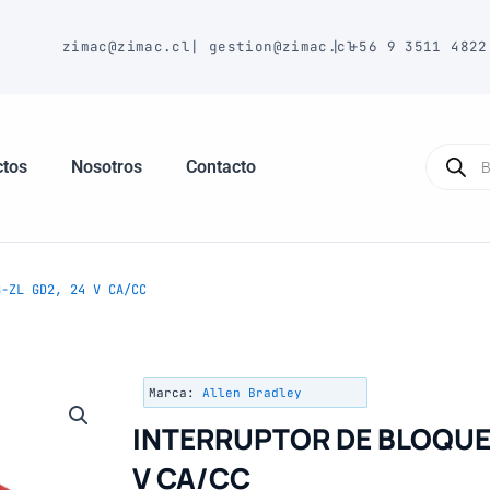
E
zimac@zimac.cl
|
gestion@zimac.cl
|
+56 9 3511 4822
Búsque
de
ctos
Nosotros
Contacto
produc
-ZL GD2, 24 V CA/CC
Marca:
Allen Bradley
INTERRUPTOR DE BLOQUEO
V CA/CC