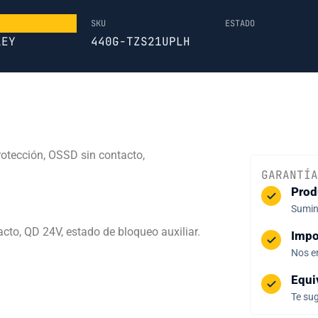
SKU
ESTADO
LEY
440G-TZS21UPLH
rotección, OSSD sin contacto,
GARANTÍA
Prod
Sumini
to, QD 24V, estado de bloqueo auxiliar.
Impo
Nos e
Equi
Te sug