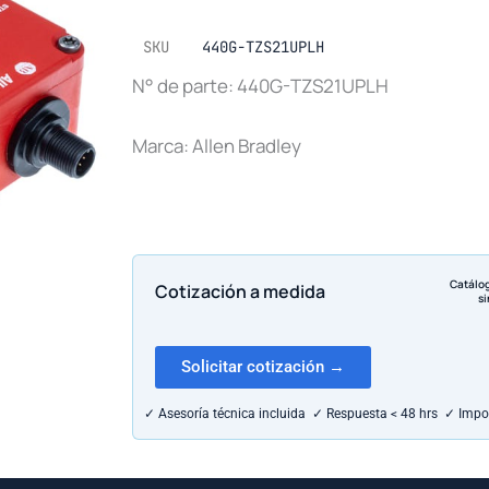
SKU
440G-TZS21UPLH
N° de parte: 440G-TZS21UPLH
Marca: Allen Bradley
Catálo
Cotización a medida
si
Solicitar cotización →
✓ Asesoría técnica incluida ✓ Respuesta < 48 hrs ✓ Impo