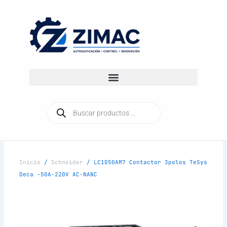
Ir
al
contenido
Búsqueda
de
productos
Inicio
/
Schneider
/ LC1D50AM7 Contactor 3polos TeSys
Deca -50A-220V AC-NANC