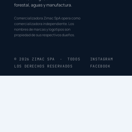
forestal, aguas y manufactura.
Comercializadora Zimac SpA opera como
comercializadora independiente. Los
nombres de marcas y logotipos son
propiedad de sus respectivos dueños.
© 2026 ZIMAC SPA · TODOS
INSTAGRAM
LOS DERECHOS RESERVADOS
FACEBOOK