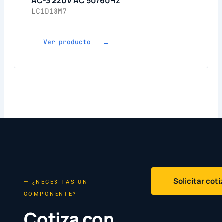
AC-3 220V AC 50/60Hz
LC1D18M7
Ver producto →
Solicitar cot
— ¿NECESITAS UN
COMPONENTE?
Cotiza con