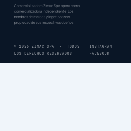
Comercializadora Zimac SpA opera como
comercializadora independiente. Los
nombres de marcas y logotipos son
propiedad de sus respectivos dueños.
© 2026 ZIMAC SPA · TODOS
INSTAGRAM
LOS DERECHOS RESERVADOS
FACEBOOK