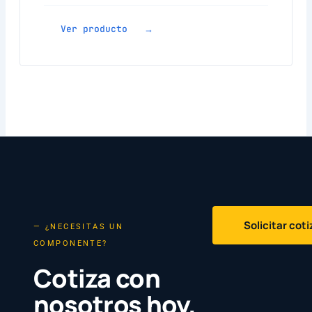
Ver producto →
Solicitar cot
— ¿NECESITAS UN
COMPONENTE?
Cotiza con
nosotros hoy.