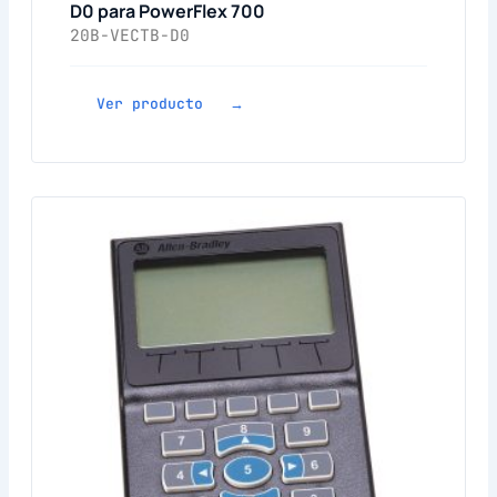
D0 para PowerFlex 700
20B-VECTB-D0
Ver producto →