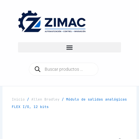
Ir
al
contenido
Búsqueda
de
productos
Inicio
/
Allen Bradley
/ Módulo de salidas analógicas
FLEX I/O, 12 bits