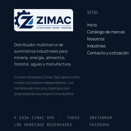
SITIO
Inicio
Catálogo de marcas
Nosotros
Distribuidor multimarca de
Industrias
suministros industriales para
Contacto y cotización
minería, energía, alimentos,
forestal, aguas y manufactura.
Comercializadora Zimac SpA opera como
comercializadora independiente. Los
nombres de marcas y logotipos son
propiedad de sus respectivos dueños.
© 2026 ZIMAC SPA · TODOS
INSTAGRAM
LOS DERECHOS RESERVADOS
FACEBOOK