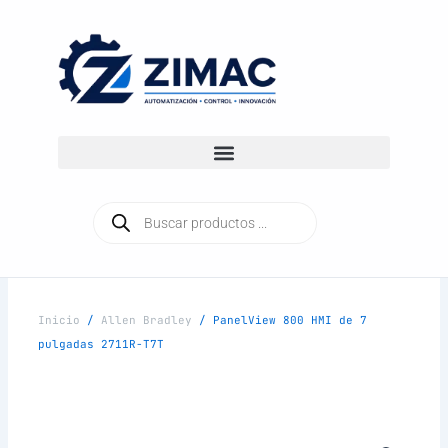
Ir
al
contenido
Búsqueda
de
productos
Inicio
/
Allen Bradley
/ PanelView 800 HMI de 7
pulgadas 2711R-T7T