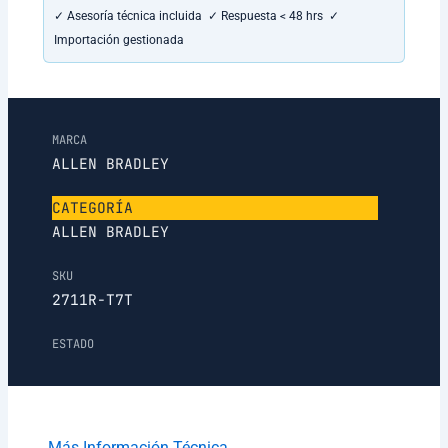
✓ Asesoría técnica incluida ✓ Respuesta < 48 hrs ✓
Importación gestionada
MARCA
ALLEN BRADLEY
CATEGORÍA
ALLEN BRADLEY
SKU
2711R-T7T
ESTADO
Más Información Técnica