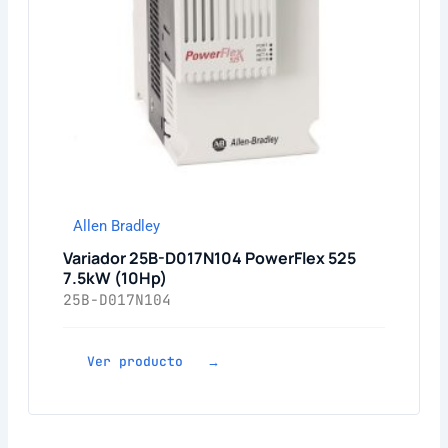
Allen Bradley
Variador 25B-D017N104 PowerFlex 525
7.5kW (10Hp)
25B-D017N104
Ver producto →