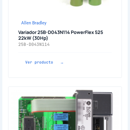
Allen Bradley
Variador 25B-D043N114 PowerFlex 525
22kW (30Hp)
25B-D043N114
Ver producto →