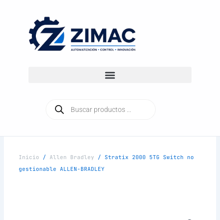
Ir
al
contenido
Búsqueda
de
productos
Inicio
/
Allen Bradley
/ Stratix 2000 5TG Switch no
gestionable ALLEN-BRADLEY