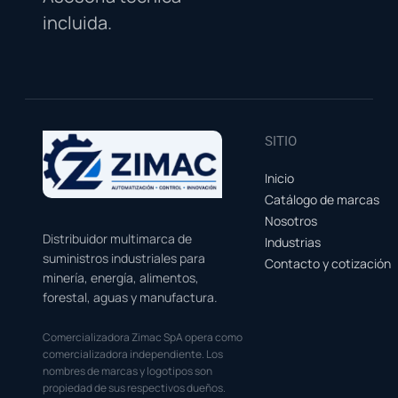
incluida.
SITIO
Inicio
Catálogo de marcas
Nosotros
Distribuidor multimarca de
Industrias
suministros industriales para
Contacto y cotización
minería, energía, alimentos,
forestal, aguas y manufactura.
Comercializadora Zimac SpA opera como
comercializadora independiente. Los
nombres de marcas y logotipos son
propiedad de sus respectivos dueños.