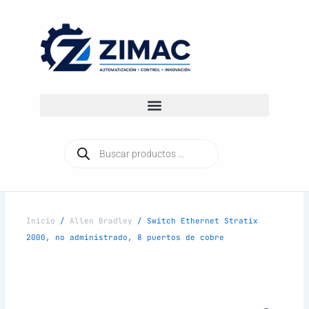
Ir
al
contenido
Búsqueda
de
productos
Inicio
/
Allen Bradley
/ Switch Ethernet Stratix
2000, no administrado, 8 puertos de cobre