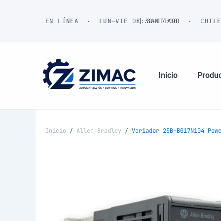
Ir
al
EN LÍNEA · LUN—VIE 08:30—17:00
| SANTIAGO · CHIL
contenido
Inicio
Produ
Inicio
/
Allen Bradley
/ Variador 25B-B017N104 Powe