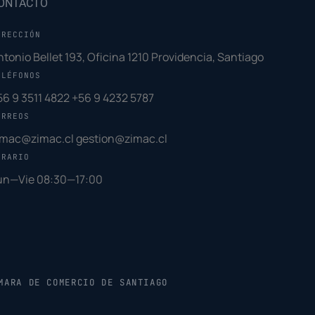
ONTACTO
IRECCIÓN
ntonio Bellet 193, Oficina 1210 Providencia, Santiago
ELÉFONOS
56 9 3511 4822
+56 9 4232 5787
ORREOS
imac@zimac.cl
gestion@zimac.cl
ORARIO
un—Vie 08:30—17:00
MARA DE COMERCIO DE SANTIAGO