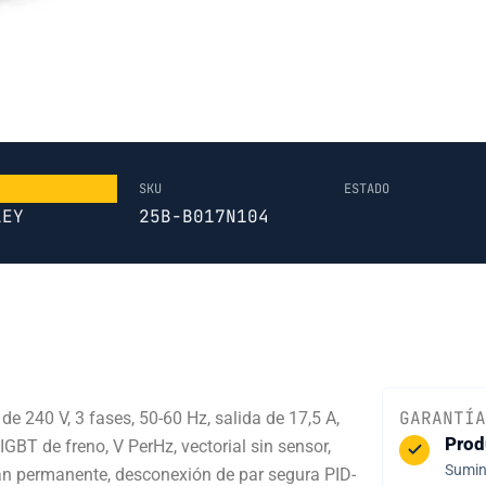
SKU
ESTADO
LEY
25B-B017N104
GARANTÍA
 240 V, 3 fases, 50-60 Hz, salida de 17,5 A,
Prod
GBT de freno, V PerHz, vectorial sin sensor,
Sumini
mán permanente, desconexión de par segura PID-