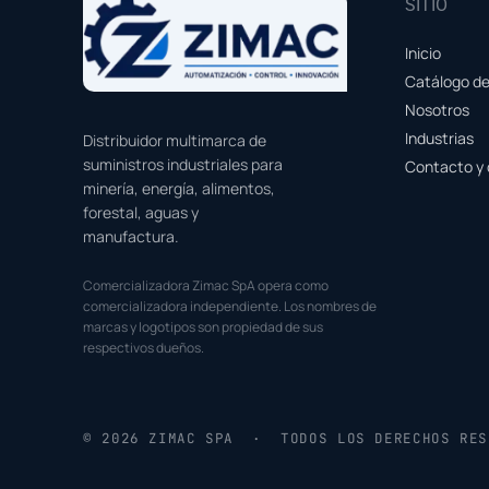
SITIO
Inicio
Catálogo d
Nosotros
Industrias
Distribuidor multimarca de
suministros industriales para
Contacto y 
minería, energía, alimentos,
forestal, aguas y
manufactura.
Comercializadora Zimac SpA opera como
comercializadora independiente. Los nombres de
marcas y logotipos son propiedad de sus
respectivos dueños.
© 2026 ZIMAC SPA · TODOS LOS DERECHOS RES