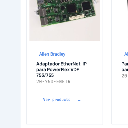
Allen Bradley
A
Adaptador EtherNet-IP
Pa
para PowerFlex VDF
pa
753/755
20
20-750-ENETR
Ver producto →