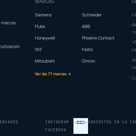
MARCAS
C
Siemens
Schneider
D
e marcas
A
Fluke
ABB
T
Honeywell
Phoenix Contact
+
cotización
SKF
Festo
C
z
Mitsubishi
Omron
H
Ver las 77 marcas →
L
ERVADOS
INSTAGRAM
INSCRITOS EN LA CÁ
FACEBOOK