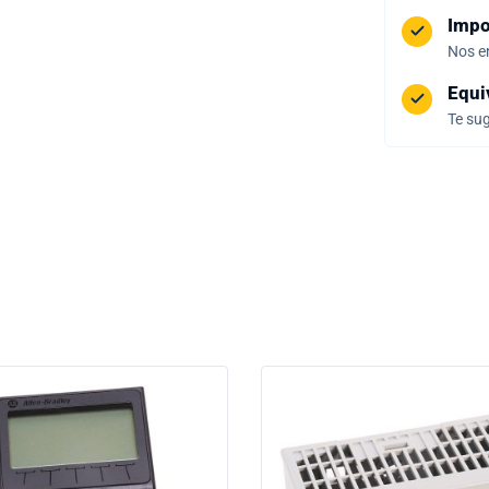
Impo
Nos e
Equi
Te sug