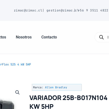
E
zimac@zimac.cl
|
gestion@zimac.cl
|
+56 9 3511 4822
Búsque
de
ctos
Nosotros
Contacto
produc
rFlex 525 4 kW 5HP
Marca:
Allen Bradley
VARIADOR 25B-B017N104
KW 5HP