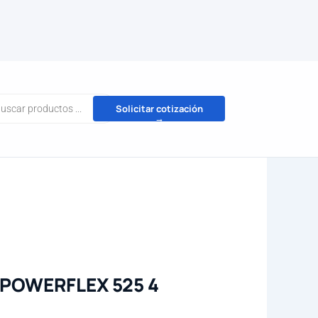
da
Solicitar cotización
→
tos
 POWERFLEX 525 4