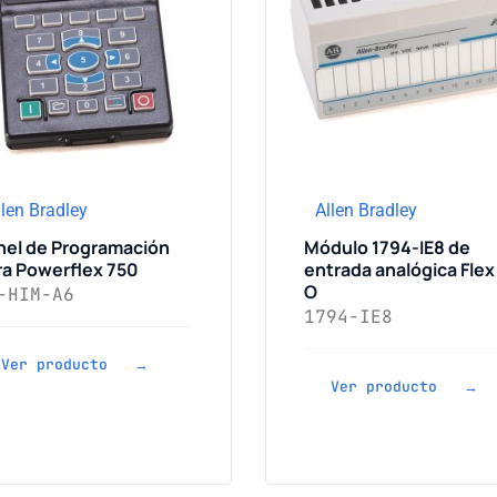
llen Bradley
Allen Bradley
nel de Programación
Módulo 1794-IE8 de
ra Powerflex 750
entrada analógica Flex 
O
-HIM-A6
1794-IE8
Ver producto →
Ver producto →