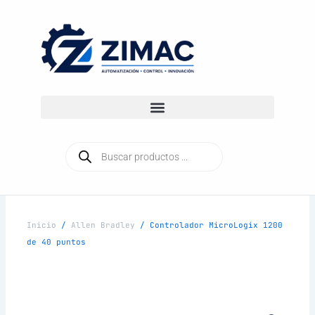
Ir
al
contenido
Búsqueda
de
productos
Inicio
/
Allen Bradley
/ Controlador MicroLogix 1200
de 40 puntos