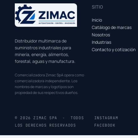
SITIO
Inicio
Catálogo de marcas
Nosotros
Distribuidor multimarca de
Industrias
suministros industriales para
Contacto y cotización
minería, energía, alimentos,
forestal, aguas y manufactura.
Comercializadora Zimac SpA opera como
comercializadora independiente. Los
nombres de marcas y logotipos son
propiedad de sus respectivos dueños.
© 2026 ZIMAC SPA · TODOS
INSTAGRAM
LOS DERECHOS RESERVADOS
FACEBOOK